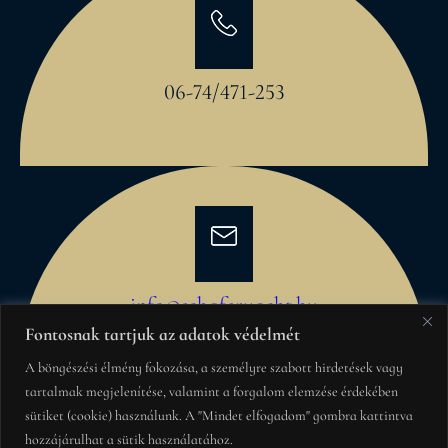
06-74/471-253
info@schaferyacht.hu
Fontosnak tartjuk az adatok védelmét
A böngészési élmény fokozása, a személyre szabott hirdetések vagy
tartalmak megjelenítése, valamint a forgalom elemzése érdekében
sütiket (cookie) használunk. A "Mindet elfogadom" gombra kattintva
Schafer Yacht Kft. – Hajógyártás 1985 óta.
hozzájárulhat a sütik használatához.