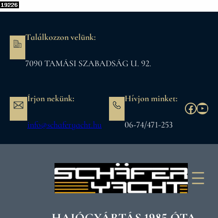
Ugrás
a
tartalomhoz
Találkozzon velünk:
7090 TAMÁSI SZABADSÁG U. 92.
Írjon nekünk:
Hívjon minket:
https:
You
info@schaferyacht.hu
06-74/471-253
HAJÓGYÁRTÁS 1985 ÓTA.