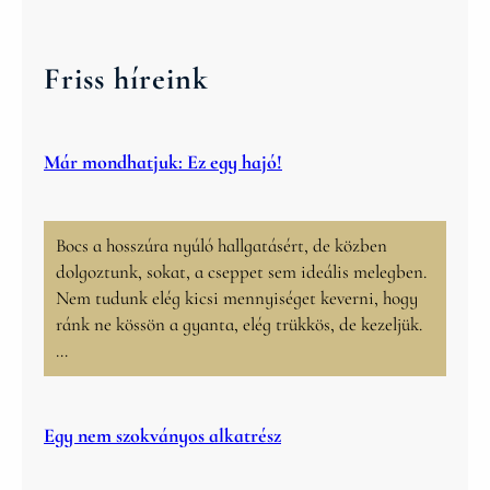
a
r
c
Friss híreink
h
Már mondhatjuk: Ez egy hajó!
Bocs a hosszúra nyúló hallgatásért, de közben
dolgoztunk, sokat, a cseppet sem ideális melegben.
Nem tudunk elég kicsi mennyiséget keverni, hogy
ránk ne kössön a gyanta, elég trükkös, de kezeljük.
…
Egy nem szokványos alkatrész