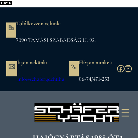
Ugrás
a
tartalomhoz
Találkozzon velünk:
7090 TAMÁSI SZABADSÁG U. 92.
Írjon nekünk:
Hívjon minket:
https:
You
info@schaferyacht.hu
06-74/471-253
HAJÓGYÁRTÁS 1985 ÓTA.