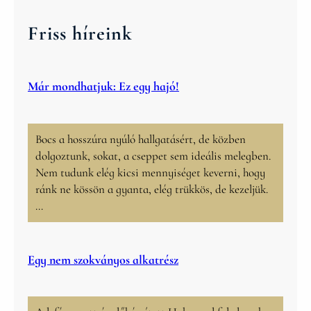
r
c
Friss híreink
h
Már mondhatjuk: Ez egy hajó!
Bocs a hosszúra nyúló hallgatásért, de közben
dolgoztunk, sokat, a cseppet sem ideális melegben.
Nem tudunk elég kicsi mennyiséget keverni, hogy
ránk ne kössön a gyanta, elég trükkös, de kezeljük.
…
Egy nem szokványos alkatrész