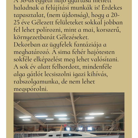
A 38-as egyedi hajó gyártása mellett
haladnak a felújítási munkák is! Érdekes
tapasztalat, (nem újdonság), hogy a 20-
25 éve Gélezett felületeket sokkal jobban
fel lehet polírozni, mint a mai, korszerű,
környezetbarát Gélezéseket.
Dekorban az ügyfelek fantáziája a
meghatározó. A sima fehér hajótesten
sokféle elképzelést meg lehet valósítani.
A sok év alatt felhordott, mindenféle
alga gátlót lecsiszolni igazi kihívás,
rabszolgamunka, de nem lehet
megspórolni.