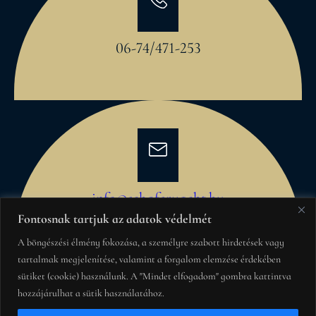
06-74/471-253
info@schaferyacht.hu
Fontosnak tartjuk az adatok védelmét
A böngészési élmény fokozása, a személyre szabott hirdetések vagy
tartalmak megjelenítése, valamint a forgalom elemzése érdekében
sütiket (cookie) használunk. A "Mindet elfogadom" gombra kattintva
Schafer Yacht Kft. – Hajógyártás 1985 óta.
hozzájárulhat a sütik használatához.