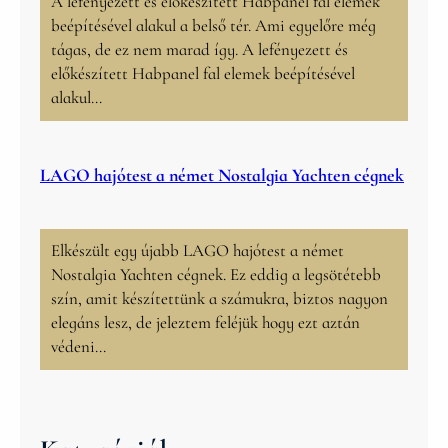
A lefényezett és előkészített Habpanel fal elemek
beépítésével alakul a belső tér. Ami egyelőre még
tágas, de ez nem marad így. A lefényezett és
előkészített Habpanel fal elemek beépítésével
alakul…
LAGO hajótest a német Nostalgia Yachten cégnek
Elkészült egy újabb LAGO hajótest a német
Nostalgia Yachten cégnek. Ez eddig a legsötétebb
szín, amit készítettünk a számukra, biztos nagyon
elegáns lesz, de jeleztem feléjük hogy ezt aztán
védeni…